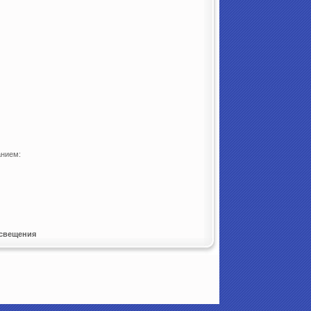
анием:
освещения