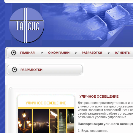
РАЗРАБОТКИ
УЛИЧНОЕ ОСВЕЩЕНИЕ
Для решения производственных и э
уличного и архитектурного освещен
использованием технологий IBM Lot
своей ежедневной работе сотрудни
различных уровнях управления.
Паспортизация уличного освеще
1. Виды освещения: